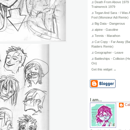
♫
Death From Above 1979 
Trainwreck 1979
♫
Tegan And Sara - I Was 
Fool (Monsieur Adi Remix)
♫
Big Data - Dangerous
♫
alpine - Gasoline
♫
Tennis - Marathon
♫
Cut Copy - Far Away (B
Raiders Remix)
♫
Geographer - Leave
♫
Battleships - Collision (H
On)
Get this widget →
I am...
Ca