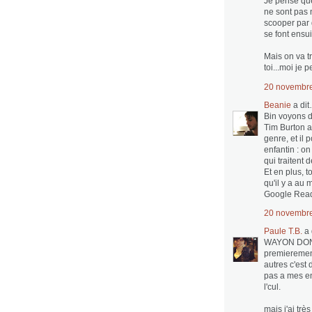
Je pense que
ne sont pas n
scooper par
se font ensu
Mais on va tr
toi...moi je
20 novembre
Beanie
a di
Bin voyons d
Tim Burton a 
genre, et il
enfantin : on
qui traitent 
Et en plus, 
qu'il y a au 
Google Reader
20 novembre
Paule T.B.
a 
WAYON DO
premierement
autres c'est
pas a mes en
l'cul.
mais j'ai trè