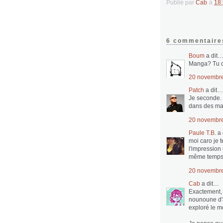
Publié par
Cab
à
18
6 commentaire
Boum
a dit
Manga? Tu ca
20 novembre
Patch
a dit…
Je seconde. C
dans des ma
20 novembre
Paule T.B.
a 
moi caro je 
l'impression 
même temps n
20 novembre
Cab
a dit…
Exactement, 
nounoune d'ar
exploré le mo