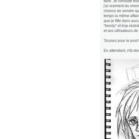
faire. Je consulte to
j'ai vraiment du chem
chance de vendre quo
temps la même affair
que je fitte dans auc
"trendy" et trop réali
et ses utilisateurs d
'Scusez pour le post 
En attendant, v'là de