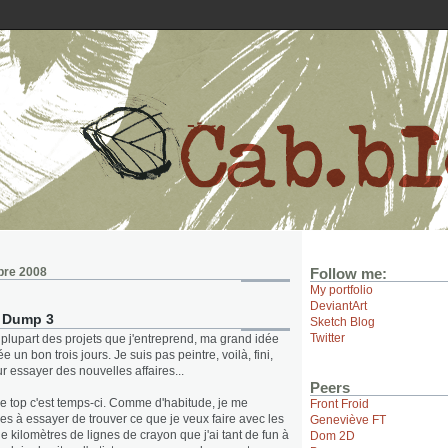
bre 2008
Follow me:
My portfolio
DeviantArt
h Dump 3
Sketch Blog
Twitter
lupart des projets que j'entreprend, ma grand idée
 un bon trois jours. Je suis pas peintre, voilà, fini,
 essayer des nouvelles affaires...
Peers
s le top c'est temps-ci. Comme d'habitude, je me
Front Froid
es à essayer de trouver ce que je veux faire avec les
Geneviève FT
de kilomètres de lignes de crayon que j'ai tant de fun à
Dom 2D