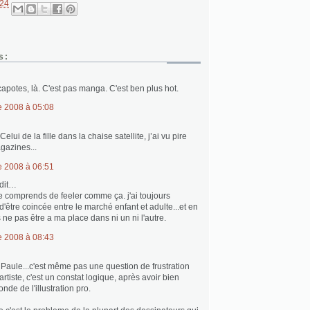
:24
s:
…
potes, là. C'est pas manga. C'est ben plus hot.
 2008 à 05:08
elui de la fille dans la chaise satellite, j’ai vu pire
gazines...
 2008 à 06:51
dit…
te comprends de feeler comme ça. j'ai toujours
d'être coincée entre le marché enfant et adulte...et en
e pas être a ma place dans ni un ni l'autre.
 2008 à 08:43
Paule...c'est même pas une question de frustration
tiste, c'est un constat logique, après avoir bien
nde de l'illustration pro.