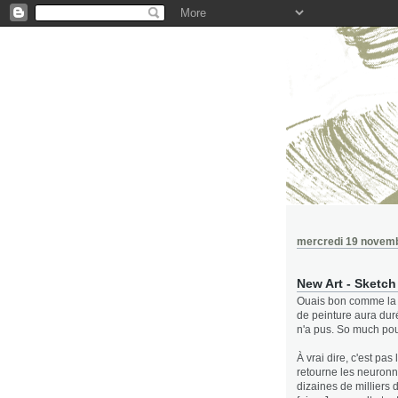
mercredi 19 novem
New Art - Sketc
Ouais bon comme la p
de peinture aura durée
n'a pus. So much pour
À vrai dire, c'est pa
retourne les neuronn
dizaines de milliers 