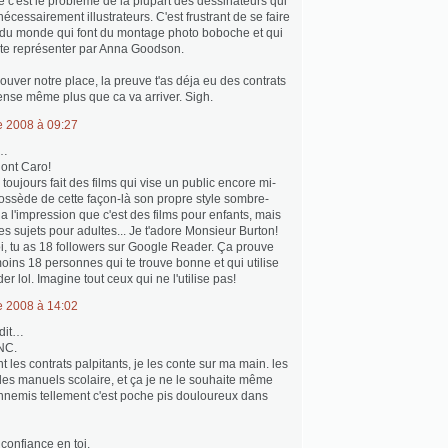
 c'est le probleme de la plupart des dessinateurs qui
écessairement illustrateurs. C'est frustrant de se faire
 du monde qui font du montage photo boboche et qui
ite représenter par Anna Goodson.
ouver notre place, la preuve t'as déja eu des contrats
 pense même plus que ca va arriver. Sigh.
 2008 à 09:27
t…
ont Caro!
toujours fait des films qui vise un public encore mi-
 possède de cette façon-là son propre style sombre-
 a l'impression que c'est des films pour enfants, mais
des sujets pour adultes... Je t'adore Monsieur Burton!
toi, tu as 18 followers sur Google Reader. Ça prouve
moins 18 personnes qui te trouve bonne et qui utilise
 lol. Imagine tout ceux qui ne l'utilise pas!
 2008 à 14:02
dit…
NC.
 les contrats palpitants, je les conte sur ma main. les
 des manuels scolaire, et ça je ne le souhaite même
nemis tellement c'est poche pis douloureux dans
s confiance en toi.