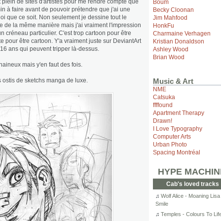
ut plein de sites d'artistes pour me rendre compte que
Boum
in à faire avant de pouvoir prétendre que j'ai une
Becky Cloonan
i que ce soit. Non seulement je dessine tout le
Jim Mahfood
e de la même manière mais j'ai vraiment l'impression
HonkFu
un créneau particulier. C'est trop cartoon pour être
Charmaine Verhagen
ste pour être cartoon. Y'a vraiment juste sur DeviantArt
Kristian Donaldson
e 16 ans qui peuvent tripper là-dessus.
Ashley Wood
Brian Wood
haineux mais y'en faut des fois.
Music & Art
s ostis de sketchs manga de luxe.
NME
Catsuka
ffffound
Apartment Therapy
Drawn!
I Love Typography
Computer Arts
Urban Photo
Spacing Montréal
HYPE MACHIN
Cab's loved tracks
♫
Wolf Alice - Moaning Lisa
Smile
♫
Temples - Colours To Lif