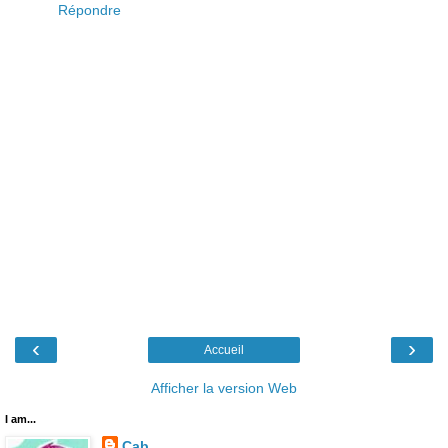
Répondre
‹
›
Accueil
Afficher la version Web
I am...
Cab