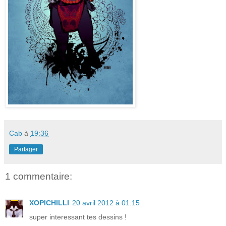
Cab
à
19:36
Partager
1 commentaire:
XOPICHILLI
20 avril 2012 à 01:15
super interessant tes dessins !