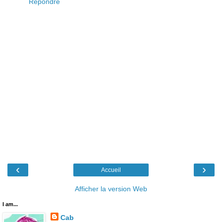
Répondre
‹
›
Accueil
Afficher la version Web
I am...
Cab