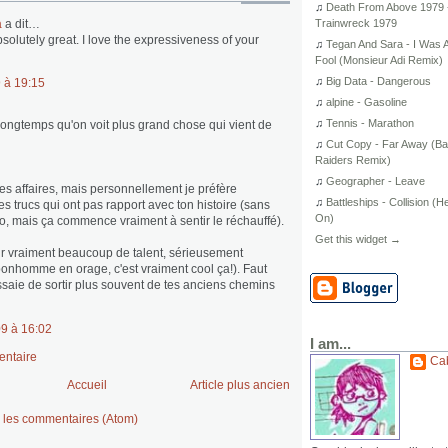
♫
Death From Above 1979 
a
a dit…
Trainwreck 1979
solutely great. I love the expressiveness of your
♫
Tegan And Sara - I Was 
Fool (Monsieur Adi Remix)
♫
Big Data - Dangerous
9 à 19:15
♫
alpine - Gasoline
♫
Tennis - Marathon
 longtemps qu'on voit plus grand chose qui vient de
♫
Cut Copy - Far Away (B
Raiders Remix)
♫
Geographer - Leave
les affaires, mais personnellement je préfère
♫
Battleships - Collision (H
s trucs qui ont pas rapport avec ton histoire (sans
On)
, mais ça commence vraiment à sentir le réchauffé).
Get this widget →
r vraiment beaucoup de talent, sérieusement
bonhomme en orage, c'est vraiment cool ça!). Faut
essaie de sortir plus souvent de tes anciens chemins
09 à 16:02
I am...
entaire
Ca
Accueil
Article plus ancien
r les commentaires (Atom)