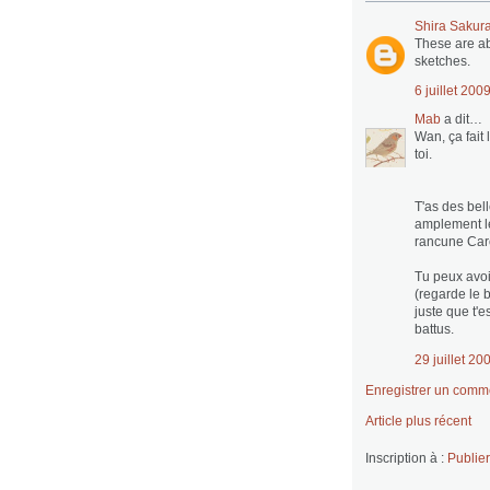
Shira Sakur
These are ab
sketches.
6 juillet 200
Mab
a dit…
Wan, ça fait
toi.
T'as des bel
amplement le
rancune Caro
Tu peux avoi
(regarde le 
juste que t'
battus.
29 juillet 20
Enregistrer un comm
Article plus récent
Inscription à :
Publie