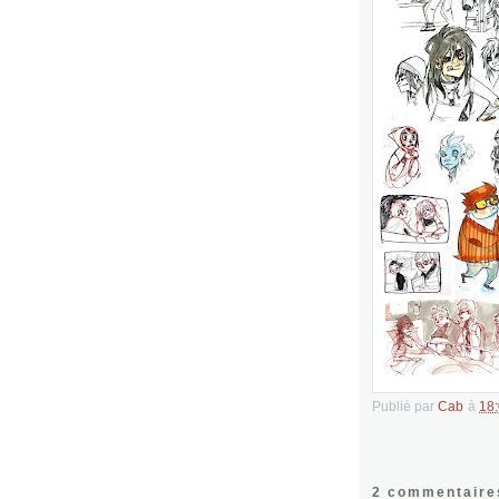
Publié par
Cab
à
18
2 commentaire