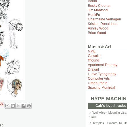
Boum
Becky Cloonan
Jim Mahfood
HonkFu
Charmaine Verhagen
Kristian Donaldson
Ashley Wood
Brian Wood
Music & Art
NME
Catsuka
ffffound
Apartment Therapy
Drawn!
I Love Typography
Computer Arts
Urban Photo
Spacing Montréal
HYPE MACHIN
:02
Cab's loved tracks
♫
Wolf Alice - Moaning Lisa
Smile
♫
Temples - Colours To Lif
s: